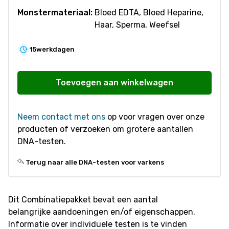
Monstermateriaal:
Bloed EDTA, Bloed Heparine,
Haar, Sperma, Weefsel
15
werkdagen
V844
Combinatie
Toevoegen aan winkelwagen
Pakket
Kwaliteit
Neem contact met ons
op voor vragen over onze
-
producten of verzoeken om grotere aantallen
Varken
DNA-testen.
aantal
Terug naar alle DNA-testen voor varkens
Dit Combinatiepakket bevat een aantal
belangrijke aandoeningen en/of eigenschappen.
Informatie over individuele testen is te vinden