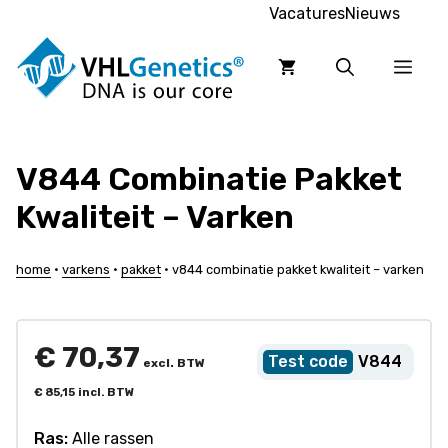
Ga
Vacatures
Nieuws
naar
de
Men
inhoud
V844 Combinatie Pakket
Kwaliteit – Varken
home
•
varkens
•
pakket
•
v844 combinatie pakket kwaliteit – varken
€
70,37
V844
excl. BTW
€
85,15
incl. BTW
Ras:
Alle rassen