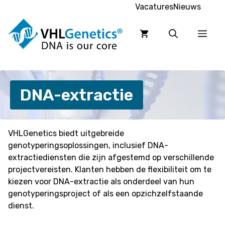
Ga
Vacatures
Nieuws
naar
de
Men
inhoud
DNA-extractie
VHLGenetics biedt uitgebreide
genotyperingsoplossingen, inclusief DNA-
extractiediensten die zijn afgestemd op verschillende
projectvereisten. Klanten hebben de flexibiliteit om te
kiezen voor DNA-extractie als onderdeel van hun
genotyperingsproject of als een opzichzelfstaande
dienst.