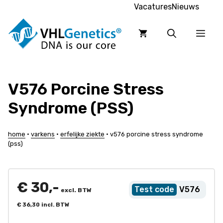
Ga
Vacatures
Nieuws
naar
de
Men
inhoud
V576 Porcine Stress
Syndrome (PSS)
home
•
varkens
•
erfelijke ziekte
•
v576 porcine stress syndrome
(pss)
€
30,-
V576
excl. BTW
€
36,30
incl. BTW