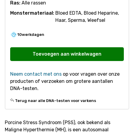
Ras:
Alle rassen
Monstermateriaal:
Bloed EDTA, Bloed Heparine,
Haar, Sperma, Weefsel
10
werkdagen
V576
Porcine
Toevoegen aan winkelwagen
Stress
Syndrome
Neem contact met ons
op voor vragen over onze
(PSS)
producten of verzoeken om grotere aantallen
aantal
DNA-testen.
Terug naar alle DNA-testen voor varkens
Porcine Stress Syndroom (PSS), ook bekend als
Maligne Hyperthermie (MH), is een autosomaal