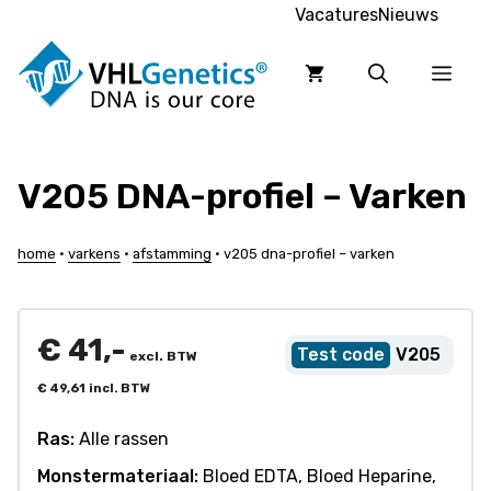
Ga
Vacatures
Nieuws
naar
de
Men
inhoud
V205 DNA-profiel – Varken
home
•
varkens
•
afstamming
•
v205 dna-profiel – varken
€
41,-
V205
excl. BTW
€
49,61
incl. BTW
Ras:
Alle rassen
Monstermateriaal:
Bloed EDTA, Bloed Heparine,