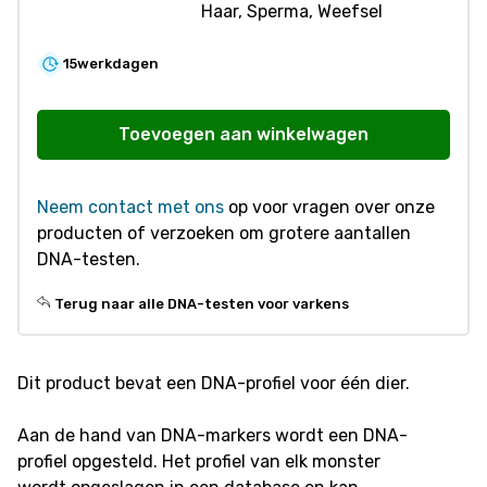
Haar, Sperma, Weefsel
15
werkdagen
V205
DNA-
Toevoegen aan winkelwagen
profiel
-
Neem contact met ons
op voor vragen over onze
Varken
producten of verzoeken om grotere aantallen
aantal
DNA-testen.
Terug naar alle DNA-testen voor varkens
Dit product bevat een DNA-profiel voor één dier.
Aan de hand van DNA-markers wordt een DNA-
profiel opgesteld. Het profiel van elk monster