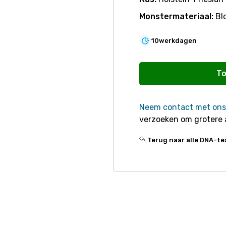
Monstermateriaal:
Bl
10
werkdagen
R870
Brachyspina
To
aantal
Neem contact met ons
verzoeken om grotere 
Terug naar alle DNA-te