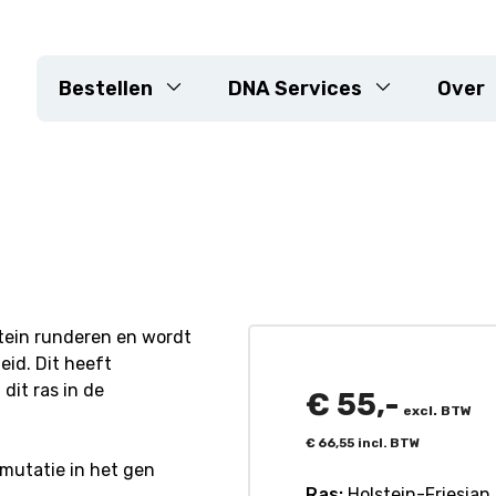
Bestellen
DNA Services
Over
n
DNA-extractie
Genotypering arrays
KASP
Sequencing
 landbouwhuisdieren
Markerontwikkeling
stein runderen en wordt
id. Dit heeft
Resistentiegenen
it ras in de
Rassencontrole &
€
55,-
excl. BTW
zuiverheidsverificatie
€
66,55
incl. BTW
Maatwerk planten
mutatie in het gen
Ras:
Holstein-Friesian