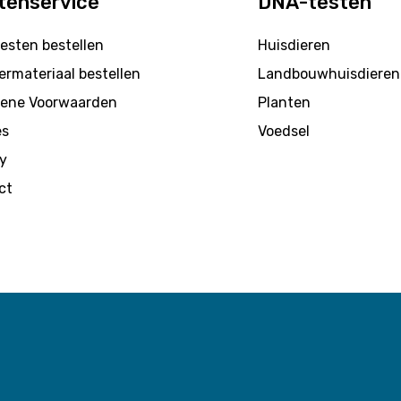
tenservice
DNA-testen
esten bestellen
Huisdieren
rmateriaal bestellen
Landbouwhuisdieren
ene Voorwaarden
Planten
es
Voedsel
y
ct