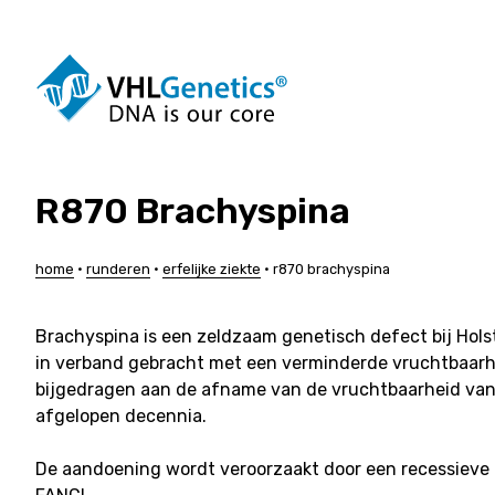
Ga
naar
de
inhoud
R870 Brachyspina
Honden
Rundere
Katten
Varkens
Paarden
Schapen
home
•
runderen
•
erfelijke ziekte
•
r870 brachyspina
Alpaca’s
Geiten
Duiven
Maatwerk
Brachyspina is een zeldzaam genetisch defect bij Hol
in verband gebracht met een verminderde vruchtbaarhe
bijgedragen aan de afname van de vruchtbaarheid van d
afgelopen decennia.
De aandoening wordt veroorzaakt door een recessieve 