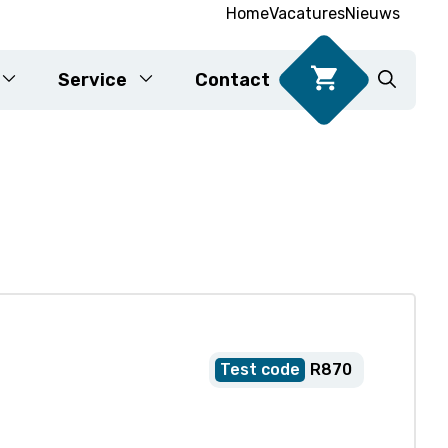
Home
Vacatures
Nieuws
Service
Contact
DNA-testen voor voedsel
Karyotypering
R870