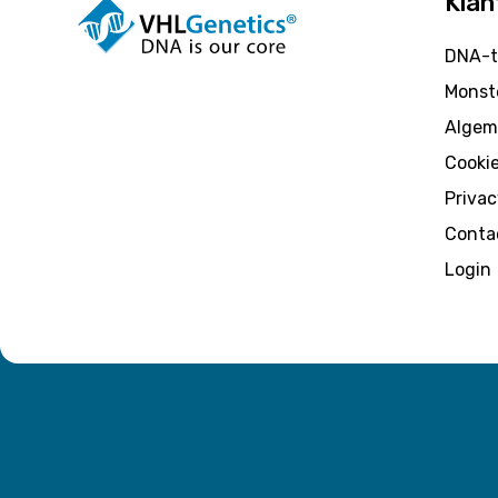
Klan
DNA-t
Monste
Algem
Cooki
Privac
Conta
Login