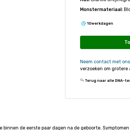
Monstermateriaal:
Bl
10
werkdagen
R850
Bovine
To
Citrullinemie
(BC)
Neem contact met ons
aantal
verzoeken om grotere 
Terug naar alle DNA-te
e binnen de eerste paar dagen na de geboorte. Symptomen z