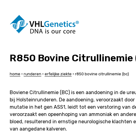
Ga
naar
de
inhoud
R850 Bovine Citrullinemie 
Honden
Rundere
Katten
Varkens
Paarden
Schapen
home
•
runderen
•
erfelijke ziekte
•
r850 bovine citrullinemie (bc)
Alpaca’s
Geiten
Duiven
Maatwerk
Boviene Citrullinemie (BC) is een aandoening in de ur
bij Holsteinrunderen. De aandoening, veroorzaakt door
mutatie in het gen ASS1, leidt tot een verstoring van 
veroorzaakt een opeenhoping van ammoniak en andere g
bloed, resulterend in ernstige neurologische klachten e
van aangedane kalveren.