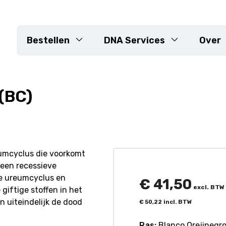
Bestellen
DNA Services
Over
(BC)
n
DNA-extractie
Genotypering arrays
KASP
Sequencing
 landbouwhuisdieren
Markerontwikkeling
eumcyclus die voorkomt
 een recessieve
Resistentiegenen
de ureumcyclus en
Rassencontrole &
€
41,50
excl. BTW
iftige stoffen in het
zuiverheidsverificatie
n uiteindelijk de dood
€
50,22
incl. BTW
Maatwerk planten
Ras:
Blanco Orejinegro