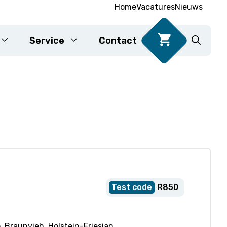
Home
Vacatures
Nieuws
Service
Contact
DNA-testen voor voedsel
Karyotypering
R850
, Braunvieh, Holstein-Friesian