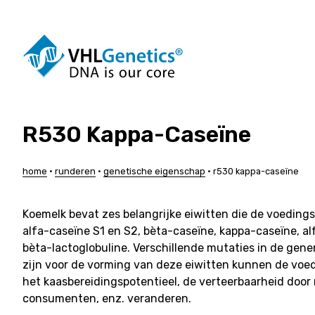
Ga
naar
de
inhoud
R530 Kappa-Caseïne
Honden
Rundere
Katten
Varkens
Paarden
Schapen
home
•
runderen
•
genetische eigenschap
•
r530 kappa-caseïne
Alpaca’s
Geiten
Duiven
Maatwerk
Koemelk bevat zes belangrijke eiwitten die de voeding
alfa-caseïne S1 en S2, bèta-caseïne, kappa-caseïne, a
bèta-lactoglobuline. Verschillende mutaties in de gene
zijn voor de vorming van deze eiwitten kunnen de vo
het kaasbereidingspotentieel, de verteerbaarheid door
consumenten, enz. veranderen.