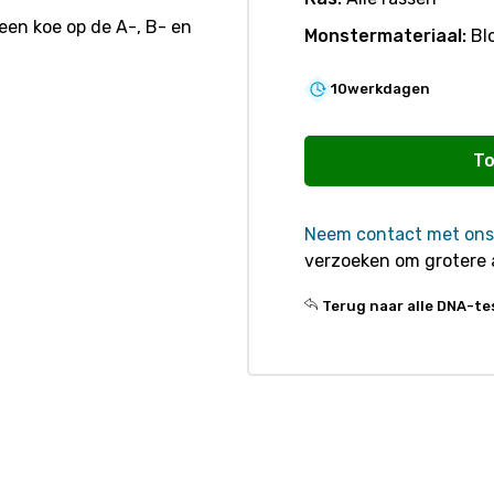
een koe op de A-, B- en
Monstermateriaal:
Bl
10
werkdagen
R530
Kappa-
To
Caseïne
aantal
Neem contact met ons
verzoeken om grotere 
Terug naar alle DNA-te