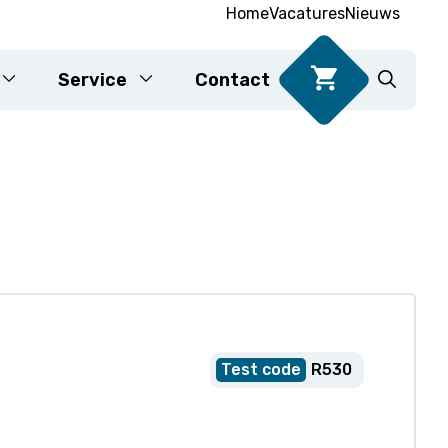
Home
Vacatures
Nieuws
Service
Contact
DNA-testen voor voedsel
Karyotypering
R530