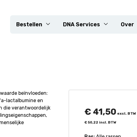
Bestellen
DNA Services
Over
n
DNA-extractie
Genotypering arrays
KASP
Sequencing
 landbouwhuisdieren
Markerontwikkeling
swaarde beïnvloeden:
lfa-lactalbumine en
Resistentiegenen
n die verantwoordelijk
Rassencontrole &
€
41,50
excl. BTW
edingseigenschappen,
zuiverheidsverificatie
 menselijke
€
50,22
incl. BTW
Maatwerk planten
Ras:
Alle rassen