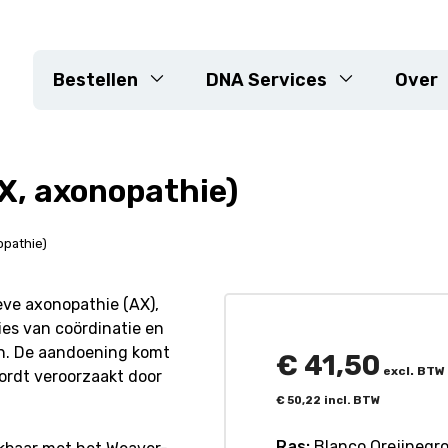
Bestellen
DNA Services
Over
, axonopathie)
n
DNA-extractie
Genotypering arrays
KASP
opathie)
Sequencing
 landbouwhuisdieren
Markerontwikkeling
ve axonopathie (AX),
ies van coördinatie en
Resistentiegenen
en. De aandoening komt
Rassencontrole &
€
41,50
excl. BTW
wordt veroorzaakt door
zuiverheidsverificatie
€
50,22
incl. BTW
Maatwerk planten
Ras:
Blanco Orejinegro