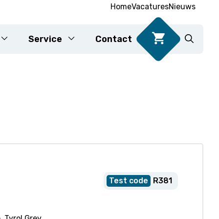
Home
Vacatures
Nieuws
Service
Contact
DNA-testen voor voedsel
Karyotypering
R381
, Tyrol Grey