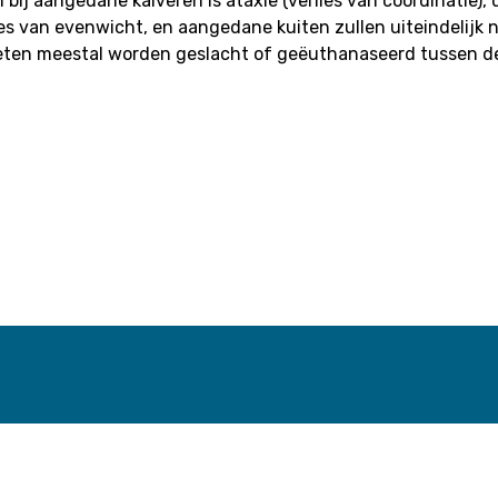
aangedane kalveren is ataxie (verlies van coördinatie), die
es van evenwicht, en aangedane kuiten zullen uiteindelijk
eten meestal worden geslacht of geëuthanaseerd tussen de