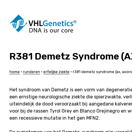
Ga
naar
de
inhoud
R381 Demetz Syndrome (AX
Honden
Rundere
Katten
Varkens
Paarden
Schapen
home
•
runderen
•
erfelijke ziekte
•
r381 demetz syndrome (ax, axon
Alpaca’s
Geiten
Duiven
Maatwerk
Het syndroom van Demetz is een vorm van degeneratie
een ernstige neurologische ziekte die spierzwakte, verl
uiteindelijk de dood veroorzaakt bij aangedane kalver
voor bij de rassen Tyrol Grey en Blanco Orejinegro en 
een recessieve mutatie in het gen MFN2.