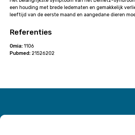
Het belangrijkste symptoom van het Demetz-syndroom bij 
een houding met brede ledematen en gemakkelijk verli
leeftijd van de eerste maand en aangedane dieren mo
Referenties
Omia:
1106
Pubmed:
21526202