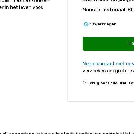
kbaar met het Weaver-
 in het leven voor.
Monstermateriaal:
Bl
10
werkdagen
R381
Demetz
To
Syndrome
(AX,
Neem contact met ons
axonopathie)
verzoeken om grotere 
aantal
Terug naar alle DNA-te