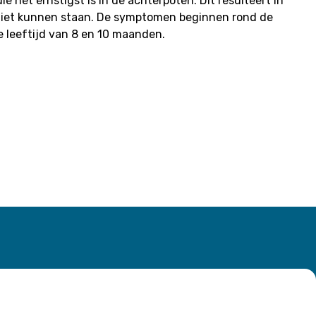
 het ernstigst is in de achterpoten. Dit resulteert in
 niet kunnen staan. De symptomen beginnen rond de
 leeftijd van 8 en 10 maanden.