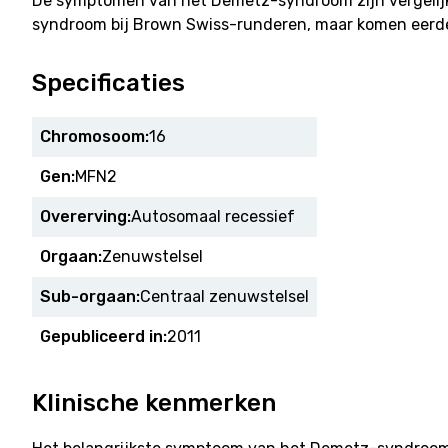
De symptomen van het Demetz-syndroom zijn vergelij
syndroom bij Brown Swiss-runderen, maar komen eerder
Specificaties
Chromosoom:
16
Gen:
MFN2
Overerving:
Autosomaal recessief
Orgaan:
Zenuwstelsel
Sub-orgaan:
Centraal zenuwstelsel
Gepubliceerd in:
2011
Klinische kenmerken